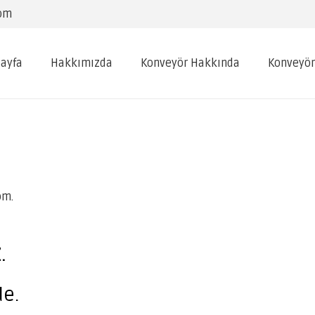
com
ayfa
Hakkımızda
Konveyör Hakkında
Konveyör
om.
.
de.